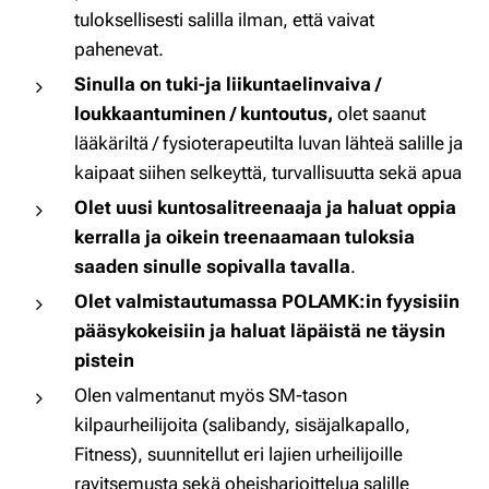
tuloksellisesti salilla ilman, että vaivat
pahenevat.
Sinulla on tuki-ja liikuntaelinvaiva /
loukkaantuminen / kuntoutus,
olet saanut
lääkäriltä / fysioterapeutilta luvan lähteä salille ja
kaipaat siihen selkeyttä, turvallisuutta sekä apua
Olet uusi kuntosalitreenaaja ja haluat oppia
kerralla ja oikein treenaamaan tuloksia
saaden sinulle sopivalla tavalla
.
Olet valmistautumassa POLAMK:in fyysisiin
pääsykokeisiin ja haluat läpäistä ne täysin
pistein
Olen valmentanut myös SM-tason
kilpaurheilijoita (salibandy, sisäjalkapallo,
Fitness), suunnitellut eri lajien urheilijoille
ravitsemusta sekä oheisharjoittelua salille