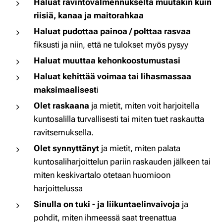
Haluat ravintovalmennukselta muutakin kuin
riisiä, kanaa ja maitorahkaa
Haluat pudottaa painoa / polttaa rasvaa
fiksusti ja niin, että ne tulokset myös pysyy
Haluat muuttaa kehonkoostumustasi
Haluat kehittää voimaa tai lihasmassaa
maksimaalisest
i
Olet raskaana
ja mietit, miten voit harjoitella
kuntosalilla turvallisesti tai miten tuet raskautta
ravitsemuksella.
Olet synnyttänyt
ja mietit, miten palata
kuntosaliharjoittelun pariin raskauden jälkeen tai
miten keskivartalo otetaan huomioon
harjoittelussa
Sinulla on tuki - ja liikuntaelinvaivoja
ja
pohdit, miten ihmeessä saat treenattua