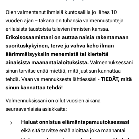
Olen valmentanut ihmisiä kuntosalilla jo lähes 10
vuoden ajan – takana on tuhansia valmennustunteja
erilaisista taustoista tulevien ihmisten kanssa.
Erikoisosaamistani on auttaa naisia rakentamaan
suorituskykyinen, terve ja vahva keho ilman
äärimmäisyyksiin menemistä tai kierteitä
ainaisista maanantaialoituksista.
Valmennuksessani
sinun tarvitse enää miettiä, mitä just sun kannattaa
tehdä. Vaan valmennuksesta lähtiessäsi -
TIEDÄT, mitä
sinun kannattaa tehdä!
Valmennuksissani on ollut vuosien aikana
seuraavanlaisia asiakkaita:
Haluat onnistua elämäntapamuutoksessasi
eikä sitä tarvitse enää aloittaa joka maanantai