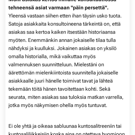
tehneensä asiat varmaan "
päin persettä"
.
Yleensä vastaan siihen etten ihan täysin usko tuota.
Satoja asiakkaita konsultoineena tärkeintä on, että
asiakas saa kertoa kaiken itsestään historiaansa
myöten. Enemmänkin annan jokaiselle tilaa tulla
nähdyksi ja kuulluksi. Jokainen asiakas on yksilö
omalla historialla, mikä vaikuttaa myös
valmennuksen suunnitteluun. Mielestäni on
äärettömän mielenkiintoista suunnitella jokaiselle
asiakkaalle juuri hänelle toimivat tavat ja lähteä
tekemään töitä hänen tavoitettaan kohti. Sekä
seurata, miten asiakas saa tuloksia matkan varrella,
jotka myös näkymisen ohella myös tuntuvat.
Ei ole yhtä ja oikeaa sabluunaa kuntosalitreeniin tai
kuntosaliliikkeisiin koska aina on otettava huomioon