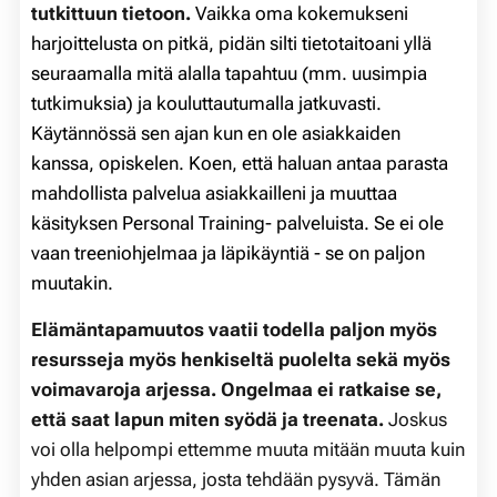
tutkittuun tietoon
.
Vaikka oma kokemukseni
harjoittelusta on pitkä, pidän silti tietotaitoani yllä
seuraamalla mitä alalla tapahtuu (mm. uusimpia
tutkimuksia) ja kouluttautumalla jatkuvasti.
Käytännössä sen ajan kun en ole asiakkaiden
kanssa, opiskelen. Koen, että haluan antaa parasta
mahdollista palvelua asiakkailleni ja muuttaa
käsityksen Personal Training- palveluista. Se ei ole
vaan treeniohjelmaa ja läpikäyntiä - se on paljon
muutakin.
Elämäntapamuutos vaatii todella paljon myös
resursseja myös henkiseltä puolelta sekä myös
voimavaroja arjessa.
Ongelmaa ei ratkaise se,
että saat lapun miten syödä ja treenata.
Joskus
voi olla helpompi ettemme muuta mitään muuta kuin
yhden asian arjessa, josta tehdään pysyvä. Tämän