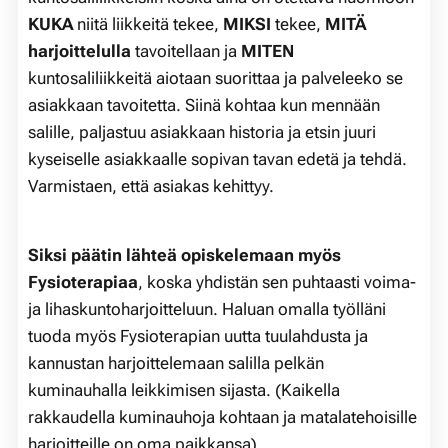
KUKA
niitä liikkeitä tekee,
MIKSI
tekee,
MITÄ
harjoittelulla
tavoitellaan ja
MITEN
kuntosaliliikkeitä aiotaan suorittaa ja palveleeko se
asiakkaan tavoitetta. Siinä kohtaa kun mennään
salille, paljastuu asiakkaan historia ja etsin juuri
kyseiselle asiakkaalle sopivan tavan edetä ja tehdä.
Varmistaen, että asiakas kehittyy.
Siksi päätin lähteä opiskelemaan myös
Fysioterapiaa
, koska yhdistän sen puhtaasti voima-
ja lihaskuntoharjoitteluun. Haluan omalla työlläni
tuoda myös Fysioterapian uutta tuulahdusta ja
kannustan harjoittelemaan salilla pelkän
kuminauhalla leikkimisen sijasta. (Kaikella
rakkaudella kuminauhoja kohtaan ja matalatehoisille
harjoitteille on oma paikkansa)