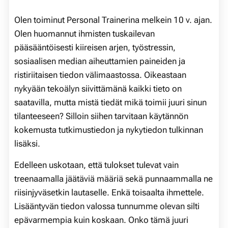
Olen toiminut Personal Trainerina melkein 10 v. ajan.
Olen huomannut ihmisten tuskailevan
pääsääntöisesti kiireisen arjen, työstressin,
sosiaalisen median aiheuttamien paineiden ja
ristiriitaisen tiedon välimaastossa. Oikeastaan
nykyään tekoälyn siivittämänä kaikki tieto on
saatavilla, mutta mistä tiedät mikä toimii juuri sinun
tilanteeseen? Silloin siihen tarvitaan käytännön
kokemusta tutkimustiedon ja nykytiedon tulkinnan
lisäksi.
Edelleen uskotaan, että tulokset tulevat vain
treenaamalla jäätäviä määriä sekä punnaammalla ne
riisinjyväsetkin lautaselle. Enkä toisaalta ihmettele.
Lisääntyvän tiedon valossa tunnumme olevan silti
epävarmempia kuin koskaan. Onko tämä juuri