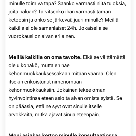
minulle toimiva tapa? Saanko varmasti niitä tuloksia,
joita haluan? Tarvitsenko ihan varmasti tämän
ketoosin ja onko se järkevää juuri minulle? Meillä
kaikilla ei ole samanlaiset 24h. Jokaisella se
vuorokausi on aivan erilainen.
Meillä kaikilla on oma tavoite.
Eikä se välttämättä
ole ulkonäkö, mutta en näe
kehonmuokkauksessakaan mitään väärää. Olen
itsekin erikoistunut nimenomaan
kehonmuokkauksiin. Jokainen tekee oman
hyvinvointinsa eteen asioita aivan omista syistä. Se
on pääasia, että ne syyt ovat sinulle itselle
arvokkaita, mitkä ajavat sinua eteenpäin.
Moni asiakas kertoo minulle konsultaatiossa